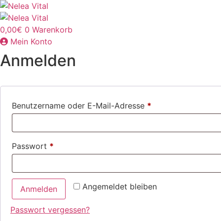
Zum
Inhalt
springen
0,00
€
0
Warenkorb
Mein Konto
Anmelden
Erforderlich
Benutzername oder E-Mail-Adresse
*
Erforderlich
Passwort
*
Angemeldet bleiben
Anmelden
Passwort vergessen?