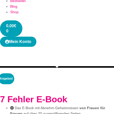
Bestseller
Blog
Shop
0,00
€
0
Mein Konto
Angebot!
7 Fehler E-Book
Das E-Book mit Abnehm-Geheimnissen
von Frauen für
Frauen
auf über 20 augenöffnenden Seiten