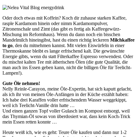
Oder doch etwas mit Koffein? Koch dir zuhause starken Kaffee,
rasple Kardamom hinein oder nimm Kardamompulver,
Zitronenschale und Zimt (das gibt es fertig als Kaffeegewürz-
Mischung im Reformhaus). Wenn du dann noch ein bisschen
Mandelmilch hineingibst, hast du einen richtig leckeren
Milchkaffee
to go
, den du mitnehmen kannst. Mit vielen Eiswürfeln in einer
Thermoskanne bleibt es lange erfrischend kalt. Die gewünschte
Energie gibts, wenn du statt Filterkaffee Espresso verwendest. Oder
du mischst kalten Tee mit ätherischen Ölen (die gute Qualität, die
man auch ins Essen geben kann, nicht die billigen Öle für Teelicht-
Lampen!).
Gute Öle nehmen!
Nelly Reinle-Carayon, meine Öle-Expertin, hat sich kaputt gelacht,
als ich ihr von meinen Öle-Anfängen in der Küche erzählt haben:
Ich habe drei Karaffen voller erfrischendem Wasser weggekippt,
weil ich Teelicht-Vanille drin hatte …
Und einen ganzen Topf voller Gulasch im Kompost entsorgt, weil
das Thymian-Öl sowas von überdosiert war, dass kein Koch-Trick
mein Essen retten konnte …
Heute weiß ich, wie es geht: Teure Öle kaufen und dann nur 1-2