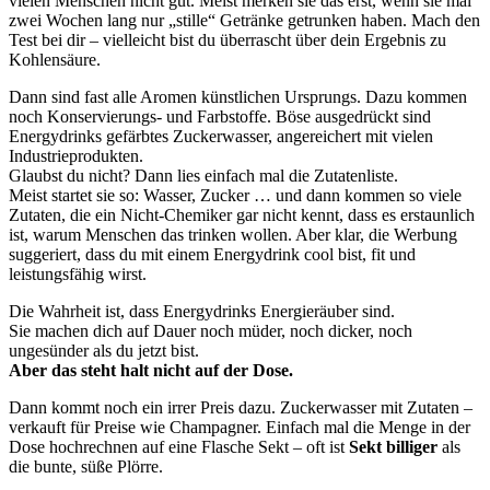
vielen Menschen nicht gut. Meist merken sie das erst, wenn sie mal
zwei Wochen lang nur „stille“ Getränke getrunken haben. Mach den
Test bei dir – vielleicht bist du überrascht über dein Ergebnis zu
Kohlensäure.
Dann sind fast alle Aromen künstlichen Ursprungs. Dazu kommen
noch Konservierungs- und Farbstoffe. Böse ausgedrückt sind
Energydrinks gefärbtes Zuckerwasser, angereichert mit vielen
Industrieprodukten.
Glaubst du nicht? Dann lies einfach mal die Zutatenliste.
Meist startet sie so: Wasser, Zucker … und dann kommen so viele
Zutaten, die ein Nicht-Chemiker gar nicht kennt, dass es erstaunlich
ist, warum Menschen das trinken wollen. Aber klar, die Werbung
suggeriert, dass du mit einem Energydrink cool bist, fit und
leistungsfähig wirst.
Die Wahrheit ist, dass Energydrinks Energieräuber sind.
Sie machen dich auf Dauer noch müder, noch dicker, noch
ungesünder als du jetzt bist.
Aber das steht halt nicht auf der Dose.
Dann kommt noch ein irrer Preis dazu. Zuckerwasser mit Zutaten –
verkauft für Preise wie Champagner. Einfach mal die Menge in der
Dose hochrechnen auf eine Flasche Sekt – oft ist
Sekt billiger
als
die bunte, süße Plörre.