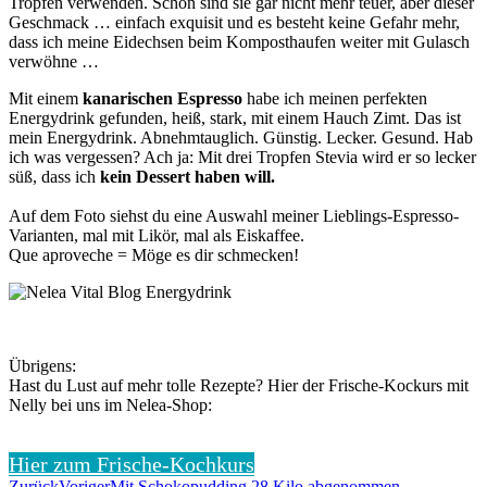
Tropfen verwenden. Schon sind sie gar nicht mehr teuer, aber dieser
Geschmack … einfach exquisit und es besteht keine Gefahr mehr,
dass ich meine Eidechsen beim Komposthaufen weiter mit Gulasch
verwöhne …
Mit einem
kanarischen Espresso
habe ich meinen perfekten
Energydrink gefunden, heiß, stark, mit einem Hauch Zimt. Das ist
mein Energydrink. Abnehmtauglich. Günstig. Lecker. Gesund. Hab
ich was vergessen? Ach ja: Mit drei Tropfen Stevia wird er so lecker
süß, dass ich
kein Dessert haben will.
Auf dem Foto siehst du eine Auswahl meiner Lieblings-Espresso-
Varianten, mal mit Likör, mal als Eiskaffee.
Que aproveche = Möge es dir schmecken!
Übrigens:
Hast du Lust auf mehr tolle Rezepte? Hier der Frische-Kockurs mit
Nelly bei uns im Nelea-Shop:
Hier zum Frische-Kochkurs
Zurück
Voriger
Mit Schokopudding 28 Kilo abgenommen