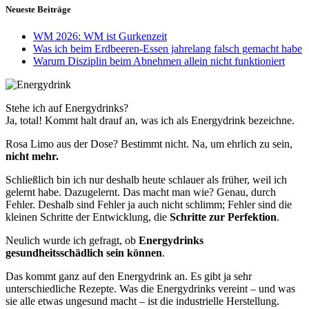
Neueste Beiträge
WM 2026: WM ist Gurkenzeit
Was ich beim Erdbeeren-Essen jahrelang falsch gemacht habe
Warum Disziplin beim Abnehmen allein nicht funktioniert
Stehe ich auf Energydrinks?
Ja, total! Kommt halt drauf an, was ich als Energydrink bezeichne.
Rosa Limo aus der Dose? Bestimmt nicht. Na, um ehrlich zu sein,
nicht mehr.
Schließlich bin ich nur deshalb heute schlauer als früher, weil ich
gelernt habe. Dazugelernt. Das macht man wie? Genau, durch
Fehler. Deshalb sind Fehler ja auch nicht schlimm; Fehler sind die
kleinen Schritte der Entwicklung, die
Schritte zur Perfektion
.
Neulich wurde ich gefragt, ob
Energydrinks
gesundheitsschädlich sein können
.
Das kommt ganz auf den Energydrink an. Es gibt ja sehr
unterschiedliche Rezepte. Was die Energydrinks vereint – und was
sie alle etwas ungesund macht – ist die industrielle Herstellung.