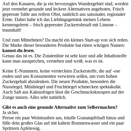
Auf den Kanaren, die ja ein bevorzugtes Wandergebiet sind, werden
jetzt vermehrt gesunde und leckere Alternativen angeboten. Frisch
gepresste Säfte aus reifem Obst, natürlich aus saisonaler, regionaler
Ernte. Dabei habe ich das Lieblingsgetränk meines Lebens
kennengelernt – frisch gepresster Zuckerrohrsaft mit Limone –
traumhaft!
Und zum Mitnehmen? Da macht ein kleines Start-up von sich reden.
Die Marke dieser besonderen Produkte hat einen witzigen Namen:
kannst-du-lesen
.
Genau das ist es. Die Zutatenliste ist sehr kurz und alle Inhaltsstoffe
kann man aussprechen, verstehen und weiß, was es ist.
Keine E-Nummern, keine versteckten Zuckerstoffe, die auf -ose
enden und uns Konsumenten verwirren sollen, um vom hohen
Zuckergehalt abzulenken. Die neuen Produkte, besonders die
Nussriegel, Müsliriegel und Fruchtriegel schmecken spektakulär.
Auch Saft aus Kaktusfeigen lässt die Geschmacksknospen auf der
Zunge tanzen. Alles sehr natürlich.
Gibt es auch eine gesunde Alternative zum Selbermachen?
Ja sicher.
Presse ein paar Weintrauben aus, träufle Granatapfelsaft hinzu und
fülle dein großes Glas auf mit kaltem Brunnenwasser und ein paar
Spritzern Apfelessig.