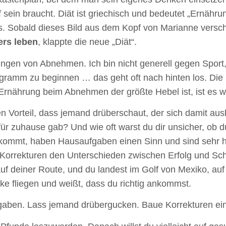
 sein braucht. Diät ist griechisch und bedeutet „Ernährun
ts. Sobald dieses Bild aus dem Kopf von Marianne versc
ers leben
, klappte die neue „Diät“.
lungen von Abnehmen. Ich bin nicht generell gegen Sport,
ramm zu beginnen … das geht oft nach hinten los. Die 
 Ernährung beim Abnehmen der größte Hebel ist, ist es wi
n Vorteil, dass jemand drüberschaut, der sich damit aus
 zuhause gab? Und wie oft warst du dir unsicher, ob du
 kommt, haben Hausaufgaben einen Sinn und sind sehr hil
Korrekturen den Unterschieden zwischen Erfolg und Schei
 auf deiner Route, und du landest im Golf von Mexiko, a
cke fliegen und weißt, dass du richtig ankommst.
gaben. Lass jemand drübergucken. Baue Korrekturen ei