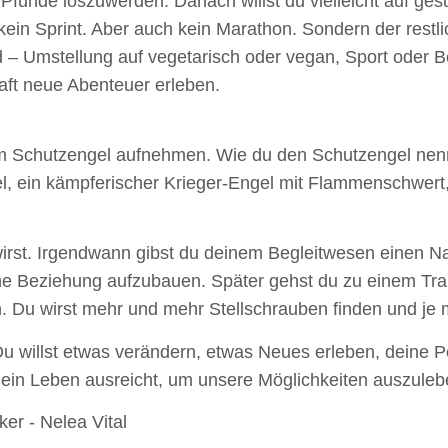
e Pfunde loszuwerden. Danach willst du vielleicht auf g
st kein Sprint. Aber auch kein Marathon. Sondern der re
d – Umstellung auf vegetarisch oder vegan, Sport oder 
aft neue Abenteuer erleben.
nem Schutzengel aufnehmen. Wie du den Schutzengel nennst
el, ein kämpferischer Krieger-Engel mit Flammenschwert, 
 wirst. Irgendwann gibst du deinem Begleitwesen einen 
, eine Beziehung aufzubauen. Später gehst du zu einem T
. Du wirst mehr und mehr Stellschrauben finden und je m
 Du willst etwas verändern, etwas Neues erleben, deine 
r ein Leben ausreicht, um unsere Möglichkeiten auszule