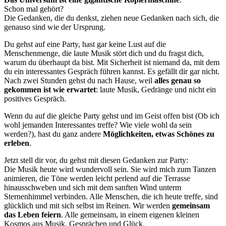
Schon mal gehört?
Die Gedanken, die du denkst, ziehen neue Gedanken nach sich, die
genauso sind wie der Ursprung.
Du gehst auf eine Party, hast gar keine Lust auf die
Menschenmenge, die laute Musik stört dich und du fragst dich,
warum du überhaupt da bist. Mit Sicherheit ist niemand da, mit dem
du ein interessantes Gespräch führen kannst. Es gefällt dir gar nicht.
Nach zwei Stunden gehst du nach Hause, weil
alles genau so
gekommen ist wie erwartet
: laute Musik, Gedränge und nicht ein
positives Gespräch.
Wenn du auf die gleiche Party gehst und im Geist offen bist (Ob ich
wohl jemanden Interessantes treffe? Wie viele wohl da sein
werden?), hast du ganz andere
Möglichkeiten, etwas Schönes zu
erleben
.
Jetzt stell dir vor, du gehst mit diesen Gedanken zur Party:
Die Musik heute wird wundervoll sein. Sie wird mich zum Tanzen
animieren, die Töne werden leicht perlend auf die Terrasse
hinausschweben und sich mit dem sanften Wind unterm
Sternenhimmel verbinden. Alle Menschen, die ich heute treffe, sind
glücklich und mit sich selbst im Reinen. Wir werden
gemeinsam
das Leben feiern
. Alle gemeinsam, in einem eigenen kleinen
Kosmos aus Musik, Gesprächen und Glück.