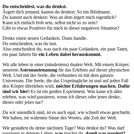
Du entscheidest, was du denkst.
Ärgert dich jemand, kannst du denken: So ein Blödmann.
Du kannst auch denken: Was an dem ärgert mich eigentlich?
Kann ich einfach froh sein, selbst nicht so zu sein?
Gibt es etwas Positives für mich in dieser negativen Situation?
Denke einen neuen Gedanken. Dann handle.
Du entscheidest, was du tust.
Also entscheidest du, was nach ein paar Gedanken, ein paar Taten,
ein paar Jahren für
ein Leben dabei herauskommt.
Wir alle leben in einer (mindestens) dualen Welt. Mit einem Körper,
unserem
Astronautenanzug
für das Erlebnis auf dieser physischen
Welt. Und mit der Seele, die verbunden ist mit dem ganzen
Universum. Die Seele, die das Ursprüngliche ist und auf jeden Fall
den Körper überleben wird,
möchte Erfahrungen mach
en
. Dafür
sind wir hier!
Es ist ein großes Experiment. Was kann ich alles
erleben, was wird passieren, wenn ich dieses oder jenes denke,
dieses oder jenes tue?
Da wir unendlich sind, ist es auch egal, wie schnell etwas geschieht.
Wir haben, im wahrsten Sinne des Wortes, alle Zeit der Welt.
Wie gestaltest du deine nächsten Tage? Was denkst du? Was darf
passieren in deinem Leben,
was
machst du,
damit was passiert?