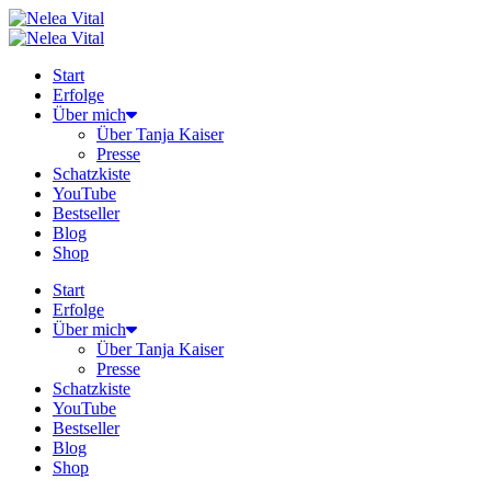
Zum
Inhalt
springen
Start
Erfolge
Über mich
Über Tanja Kaiser
Presse
Schatzkiste
YouTube
Bestseller
Blog
Shop
Start
Erfolge
Über mich
Über Tanja Kaiser
Presse
Schatzkiste
YouTube
Bestseller
Blog
Shop