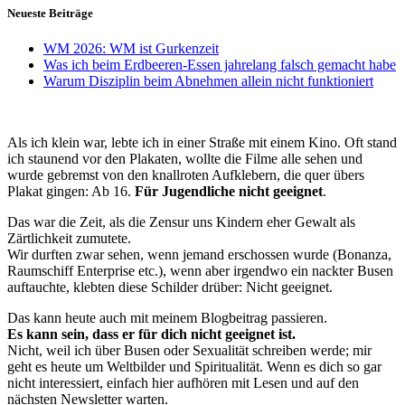
Neueste Beiträge
WM 2026: WM ist Gurkenzeit
Was ich beim Erdbeeren-Essen jahrelang falsch gemacht habe
Warum Disziplin beim Abnehmen allein nicht funktioniert
Als ich klein war, lebte ich in einer Straße mit einem Kino. Oft stand
ich staunend vor den Plakaten, wollte die Filme alle sehen und
wurde gebremst von den knallroten Aufklebern, die quer übers
Plakat gingen: Ab 16.
Für Jugendliche nicht geeignet
.
Das war die Zeit, als die Zensur uns Kindern eher Gewalt als
Zärtlichkeit zumutete.
Wir durften zwar sehen, wenn jemand erschossen wurde (Bonanza,
Raumschiff Enterprise etc.), wenn aber irgendwo ein nackter Busen
auftauchte, klebten diese Schilder drüber: Nicht geeignet.
Das kann heute auch mit meinem Blogbeitrag passieren.
Es kann sein, dass er für dich nicht geeignet ist.
Nicht, weil ich über Busen oder Sexualität schreiben werde; mir
geht es heute um Weltbilder und Spiritualität. Wenn es dich so gar
nicht interessiert, einfach hier aufhören mit Lesen und auf den
nächsten Newsletter warten.