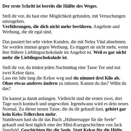
Der erste Schritt ist bereits die Hälfte des Weges
.
Stell dir vor, du hast eine Möglichkeit gefunden, mit Versuchungen
umzugehen.
Verführungen, die dich nicht mehr
berühren.
Angebote und
Werbung, die dir egal sind.
Das passiert bei sehr vielen Kunden, die mit Nelea Vital abnehmen.
Sie werden immun gegen Werbung. Es triggert sie nicht mehr, wenn
ihre frühere Lieblingsschokolade im Angebot ist.
Weil es gar nicht
meh
r die Lieblingsschokolade ist
.
Stell dir vor, du trinkst jeden Nachmittag eine Tasse Tee und isst
zwei Kekse dazu.
Lass ein Jahr lang die Kekse weg und
du nimmst drei Kilo ab.
Ohne etwas andere
s
ändern
zu müssen. Kannst du das? Willst du
das?
Du kannst ja damit anfangen. Vielleicht sind die ersten zwei, drei
Tage noch komisch und ungewohnt. Irgendwann wird es dein neues
Normal. Zu dieser neuen Tasse, die du dir gekauft hast,
gehört gar
kein Keks-Tellerchen mehr
.
Stattdessen hast du dir das Buch „Hühnersuppe für die Seele“
gekauft und liest täglich eine der Mini-Kurzgeschichten von Jack
Stanfield.
Geschichten für die Seele. Statt Kekse für die Hüfte.