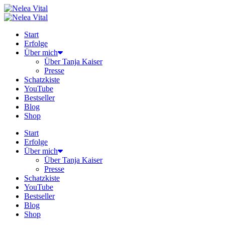
Zum
Inhalt
springen
Start
Erfolge
Über mich
Über Tanja Kaiser
Presse
Schatzkiste
YouTube
Bestseller
Blog
Shop
Start
Erfolge
Über mich
Über Tanja Kaiser
Presse
Schatzkiste
YouTube
Bestseller
Blog
Shop