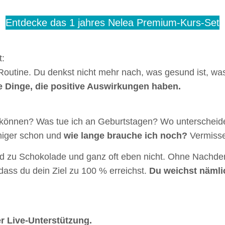
Entdecke das 1 jahres Nelea Premium-Kurs-Set
t:
Routine. Du denkst nicht mehr nach, was gesund ist, wa
e Dinge, die positive Auswirkungen haben.
u können? Was tue ich an Geburtstagen? Wo unterschei
niger schon und
wie lange brauche ich noch?
Vermisse
d zu Schokolade und ganz oft eben nicht. Ohne Nachdenk
 dass du dein Ziel zu 100 % erreichst.
Du weichst nämli
r Live-Unterstützung.